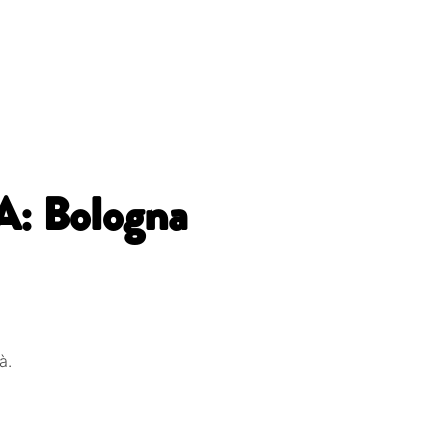
: Bologna
à.