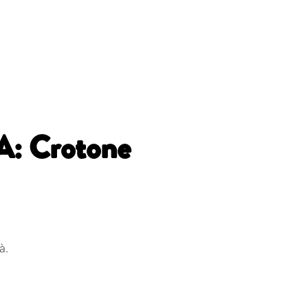
: Crotone
à.