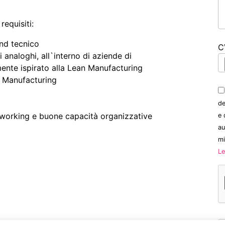
requisiti:
nd tecnico
C
 analoghi, all`interno di aziende di
ente ispirato alla Lean Manufacturing
 Manufacturing
de
m working e buone capacità organizzative
e 
au
mi
Le