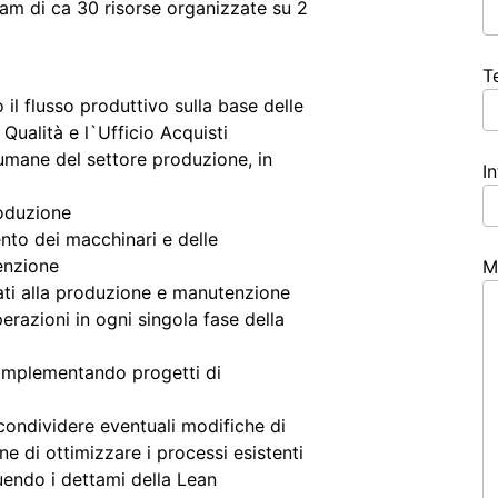
am di ca 30 risorse organizzate su 2
T
o il flusso produttivo sulla base delle
 Qualità e l`Ufficio Acquisti
e umane del settore produzione, in
I
roduzione
ento dei macchinari e delle
enzione
M
gati alla produzione e manutenzione
erazioni in ogni singola fase della
d implementando progetti di
 condividere eventuali modifiche di
ne di ottimizzare i processi esistenti
endo i dettami della Lean