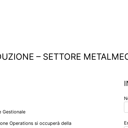
DUZIONE – SETTORE METALM
N
e Gestionale
E
zione Operations si occuperà della