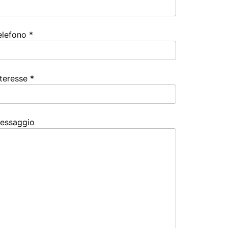
elefono *
nteresse *
essaggio