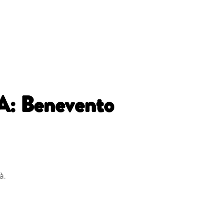
: Benevento
à.