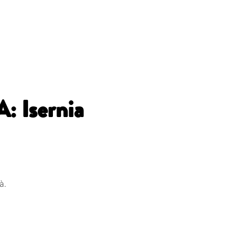
 Isernia
à.